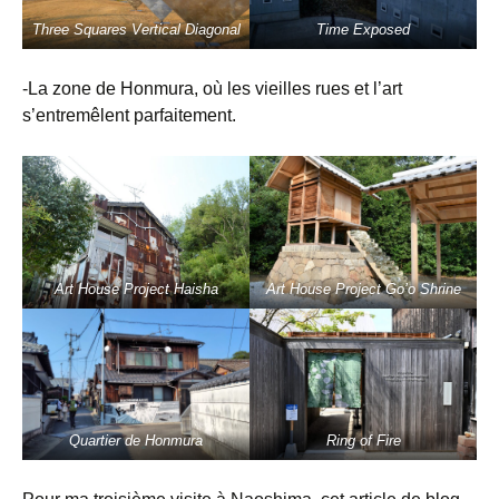
Three Squares Vertical Diagonal
Time Exposed
-La zone de Honmura, où les vieilles rues et l’art
s’entremêlent parfaitement.
Art House Project Haisha
Art House Project Go’o Shrine
Quartier de Honmura
Ring of Fire