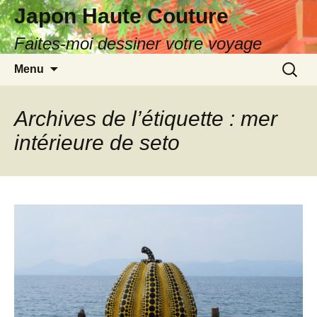
Japon Haute Couture
Faites-moi dessiner votre voyage
Aller
Recherc
Menu
au
contenu
Archives de l’étiquette : mer
intérieure de seto