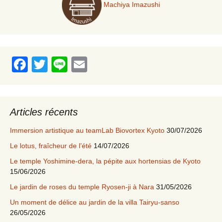
Machiya Imazushi
F
T
Li
E
a
wi
n
m
c
tt
e
ail
e
er
Articles récents
b
Immersion artistique au teamLab Biovortex Kyoto
30/07/2026
o
Le lotus, fraîcheur de l’été
14/07/2026
o
Le temple Yoshimine-dera, la pépite aux hortensias de Kyoto
k
15/06/2026
Le jardin de roses du temple Ryosen-ji à Nara
31/05/2026
Un moment de délice au jardin de la villa Tairyu-sanso
26/05/2026