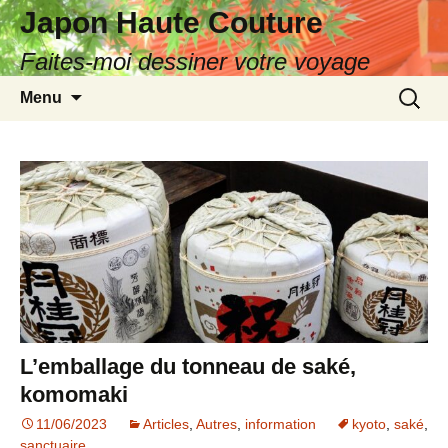
Japon Haute Couture
Faites-moi dessiner votre voyage
Aller
Recherc
Menu
au
contenu
L’emballage du tonneau de saké,
komomaki
11/06/2023
Articles
,
Autres
,
information
kyoto
,
saké
,
sanctuaire