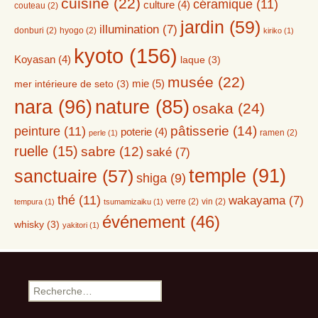
cuisine
(22)
céramique
(11)
culture
(4)
couteau
(2)
jardin
(59)
illumination
(7)
donburi
(2)
hyogo
(2)
kiriko
(1)
kyoto
(156)
Koyasan
(4)
laque
(3)
musée
(22)
mie
(5)
mer intérieure de seto
(3)
nara
(96)
nature
(85)
osaka
(24)
peinture
(11)
pâtisserie
(14)
poterie
(4)
ramen
(2)
perle
(1)
ruelle
(15)
sabre
(12)
saké
(7)
temple
(91)
sanctuaire
(57)
shiga
(9)
thé
(11)
wakayama
(7)
verre
(2)
vin
(2)
tempura
(1)
tsumamizaiku
(1)
événement
(46)
whisky
(3)
yakitori
(1)
Rechercher :