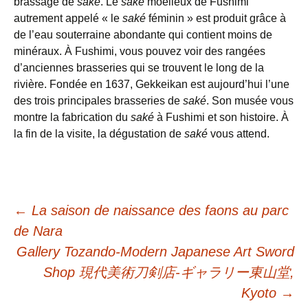
brassage de
saké
. Le
saké
moelleux de Fushimi
autrement appelé « le
saké
féminin » est produit grâce à
de l’eau souterraine abondante qui contient moins de
minéraux. À Fushimi, vous pouvez voir des rangées
d’anciennes brasseries qui se trouvent le long de la
rivière. Fondée en 1637, Gekkeikan est aujourd’hui l’une
des trois principales brasseries de
saké
. Son musée vous
montre la fabrication du
saké
à Fushimi et son histoire. À
la fin de la visite, la dégustation de
saké
vous attend.
Navigation
←
La saison de naissance des faons au parc
de Nara
Gallery Tozando-Modern Japanese Art Sword
de
Shop 現代美術刀剣店-ギャラリー東山堂,
Kyoto
→
l'article