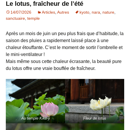
Le lotus, fraîcheur de l’été
14/07/2026
Articles
,
Autres
kyoto
,
nara
,
nature
,
sanctuaire
,
temple
Après un mois de juin un peu plus frais que d’habitude, la
saison des pluies a rapidement laissé place à une
chaleur étouffante. C’est le moment de sortir l’ombrelle et
le mini-ventilateur !
Mais même sous cette chaleur écrasante, la beauté pure
du lotus offre une vraie bouffée de fraîcheur.
Au temple Kiko-ji
Fleur de lotus