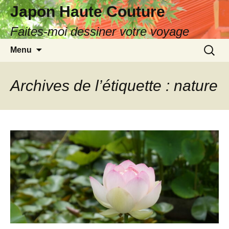
Japon Haute Couture
Faites-moi dessiner votre voyage
Aller
Recherc
Menu
au
contenu
Archives de l’étiquette : nature