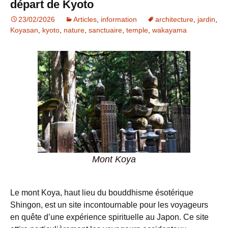
départ de Kyoto
23/02/2026
Articles
,
information
architecture
,
jardin
,
Koyasan
,
kyoto
,
nature
,
sanctuaire
,
temple
,
wakayama
Mont Koya
Le mont Koya, haut lieu du bouddhisme ésotérique
Shingon, est un site incontournable pour les voyageurs
en quête d’une expérience spirituelle au Japon. Ce site