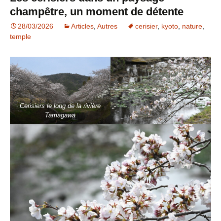
champêtre, un moment de détente
28/03/2026
Articles
,
Autres
cerisier
,
kyoto
,
nature
,
temple
Cerisiers le long de la rivière
Tamagawa