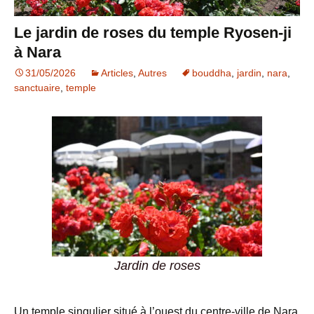
Le jardin de roses du temple Ryosen-ji
à Nara
31/05/2026
Articles
,
Autres
bouddha
,
jardin
,
nara
,
sanctuaire
,
temple
Jardin de roses
Un temple singulier situé à l’ouest du centre-ville de Nara