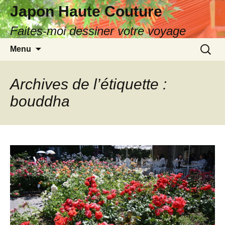
Japon Haute Couture
Faites-moi dessiner votre voyage
Aller
Recherc
Menu
au
contenu
Archives de l’étiquette :
bouddha