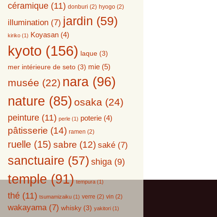
céramique
(11)
donburi
(2)
hyogo
(2)
jardin
(59)
illumination
(7)
Koyasan
(4)
kiriko
(1)
kyoto
(156)
laque
(3)
mie
(5)
mer intérieure de seto
(3)
nara
(96)
musée
(22)
nature
(85)
osaka
(24)
peinture
(11)
poterie
(4)
perle
(1)
pâtisserie
(14)
ramen
(2)
ruelle
(15)
sabre
(12)
saké
(7)
sanctuaire
(57)
shiga
(9)
temple
(91)
tempura
(1)
thé
(11)
verre
(2)
vin
(2)
tsumamizaiku
(1)
wakayama
(7)
whisky
(3)
yakitori
(1)