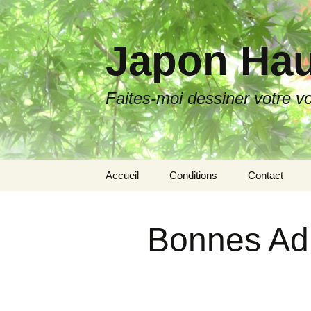
Japon Hau
Faites-moi dessiner votre v
Aller
Accueil
Conditions
Contact
au
contenu
Bonnes Ad