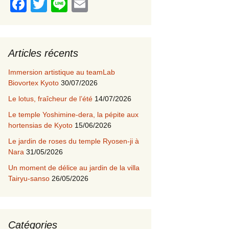
F
T
Li
E
a
wi
n
m
c
tt
e
ail
e
er
Articles récents
b
Immersion artistique au teamLab
o
Biovortex Kyoto
30/07/2026
o
Le lotus, fraîcheur de l’été
14/07/2026
k
Le temple Yoshimine-dera, la pépite aux
hortensias de Kyoto
15/06/2026
Le jardin de roses du temple Ryosen-ji à
Nara
31/05/2026
Un moment de délice au jardin de la villa
Tairyu-sanso
26/05/2026
Catégories