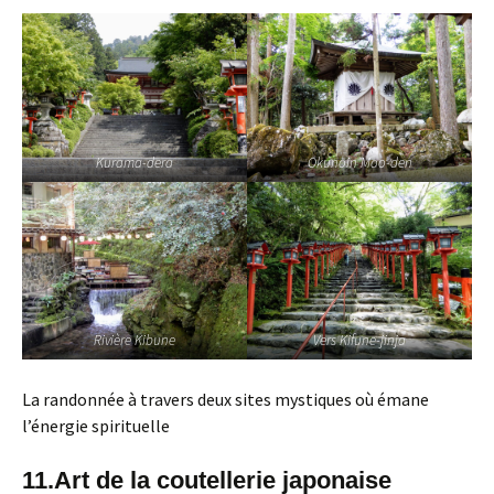
Kurama-dera
Okunoin Mao-den
Rivière Kibune
Vers Kifune-jinja
La randonnée à travers deux sites mystiques où émane
l’énergie spirituelle
11.Art de la coutellerie japonaise