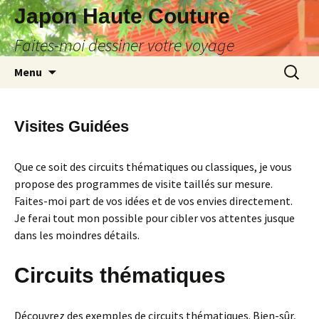
Japon Haute Couture
Faites-moi dessiner votre voyage
Aller
Recherc
Menu
au
contenu
Visites Guidées
Que ce soit des circuits thématiques ou classiques, je vous
propose des programmes de visite taillés sur mesure.
Faites-moi part de vos idées et de vos envies directement.
Je ferai tout mon possible pour cibler vos attentes jusque
dans les moindres détails.
Circuits thématiques
Découvrez des exemples de circuits thématiques. Bien-sûr,