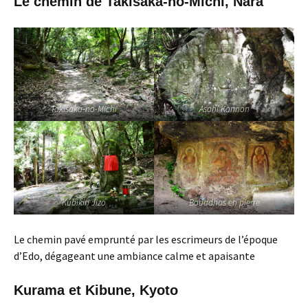
Le chemin de Takisaka-no-Michi, Nara
Takisaka-no-Michi
Asahi Kannon
Kubikiri Jizo
Bouddhas en pierre
Le chemin pavé emprunté par les escrimeurs de l’époque
d’Edo, dégageant une ambiance calme et apaisante
Kurama et Kibune, Kyoto