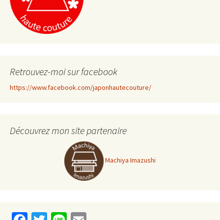
Retrouvez-moi sur facebook
https://www.facebook.com/japonhautecouture/
Découvrez mon site partenaire
Machiya Imazushi
Fa
T
Li
E