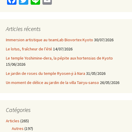
ce
wi
n
m
b
tt
e
ai
o
er
l
Articles récents
o
Immersion artistique au teamLab Biovortex Kyoto
30/07/2026
k
Le lotus, fraîcheur de l’été
14/07/2026
Le temple Yoshimine-dera, la pépite aux hortensias de Kyoto
15/06/2026
Le jardin de roses du temple Ryosen-ji à Nara
31/05/2026
Un moment de délice au jardin de la villa Tairyu-sanso
26/05/2026
Catégories
Articles
(265)
Autres
(197)