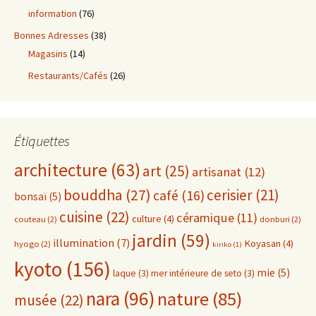
information
(76)
Bonnes Adresses
(38)
Magasins
(14)
Restaurants/Cafés
(26)
Étiquettes
architecture
(63)
art
(25)
artisanat
(12)
bouddha
(27)
cerisier
(21)
café
(16)
bonsaï
(5)
cuisine
(22)
céramique
(11)
culture
(4)
couteau
(2)
donburi
(2)
jardin
(59)
illumination
(7)
Koyasan
(4)
hyogo
(2)
kiriko
(1)
kyoto
(156)
mie
(5)
laque
(3)
mer intérieure de seto
(3)
nara
(96)
nature
(85)
musée
(22)