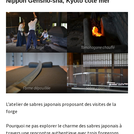
Nippon Gensho-sha, Kyoto côté mer
À la forge
Tamahagane chauffé
Forme dépouillée
Sabre japonais
L’atelier de sabres japonais proposant des visites de la
forge
Pourquoi ne pas explorer le charme des sabres japonais à
travers une rencontre authentique avec trois forgerons