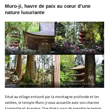
Muro-ji, havre de paix au cœur d’une
nature luxuriante
Temple Muro-ji
Belle pagode
Cèdres séculaires
Pagode dans les cèdres
Situé au village entouré par la montagne profonde et les
vallées, le temple Muro-ji vous accueille avec son charme
tranquille et gracieux. Que diriez-vous de prendre le temps