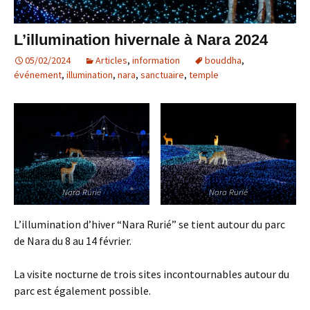
L’illumination hivernale à Nara 2024
05/02/2024
Articles
,
information
bouddha
,
événement
,
illumination
,
nara
,
sanctuaire
,
temple
Nara Rurié
Nara Rurié
L’illumination d’hiver “Nara Rurié” se tient autour du parc
de Nara du 8 au 14 février.
La visite nocturne de trois sites incontournables autour du
parc est également possible.