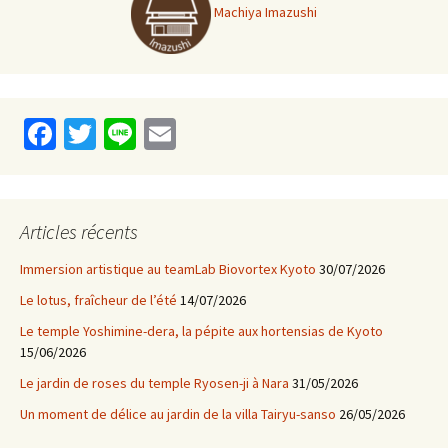
Machiya Imazushi
Fa
T
Li
E
ce
wi
n
m
b
tt
e
ai
o
er
l
Articles récents
o
Immersion artistique au teamLab Biovortex Kyoto
30/07/2026
k
Le lotus, fraîcheur de l’été
14/07/2026
Le temple Yoshimine-dera, la pépite aux hortensias de Kyoto
15/06/2026
Le jardin de roses du temple Ryosen-ji à Nara
31/05/2026
Un moment de délice au jardin de la villa Tairyu-sanso
26/05/2026