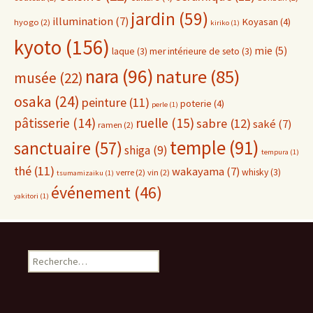
jardin
(59)
illumination
(7)
Koyasan
(4)
hyogo
(2)
kiriko
(1)
kyoto
(156)
mie
(5)
laque
(3)
mer intérieure de seto
(3)
nara
(96)
nature
(85)
musée
(22)
osaka
(24)
peinture
(11)
poterie
(4)
perle
(1)
pâtisserie
(14)
ruelle
(15)
sabre
(12)
saké
(7)
ramen
(2)
temple
(91)
sanctuaire
(57)
shiga
(9)
tempura
(1)
thé
(11)
wakayama
(7)
whisky
(3)
verre
(2)
vin
(2)
tsumamizaiku
(1)
événement
(46)
yakitori
(1)
Rechercher :