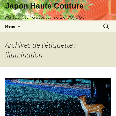
Japon Haute Couture
Faites-moi dessiner votre voyage
Aller
Recherc
Menu
au
contenu
Archives de l’étiquette :
illumination