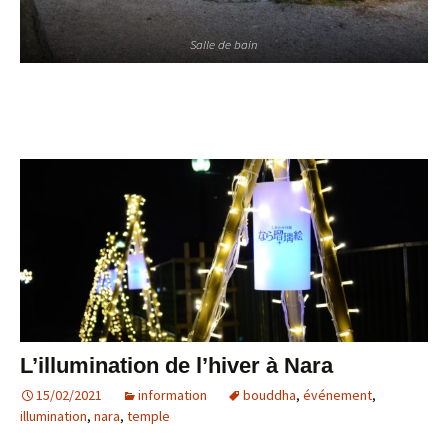
Salle de bain
L’illumination de l’hiver à Nara
15/02/2021
information
bouddha
,
événement
,
illumination
,
nara
,
temple