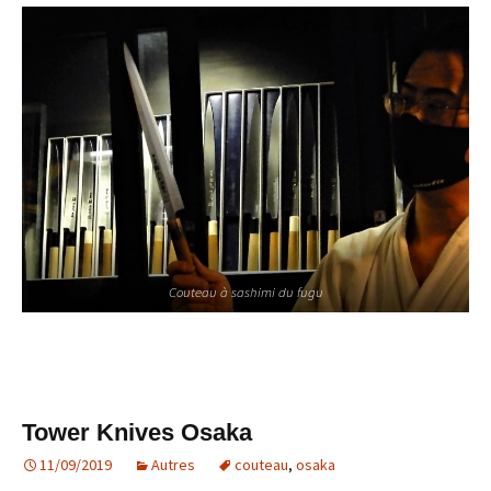
Couteau à sashimi du fugu
Tower Knives Osaka
11/09/2019
Autres
couteau
,
osaka