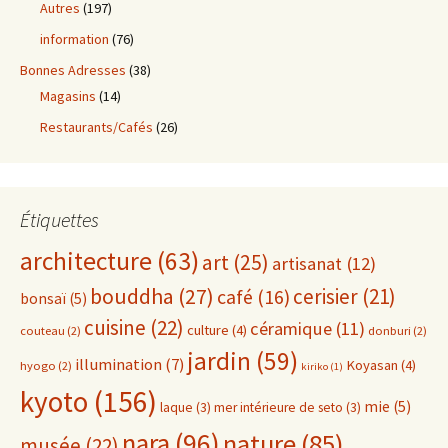
Autres
(197)
information
(76)
Bonnes Adresses
(38)
Magasins
(14)
Restaurants/Cafés
(26)
Étiquettes
architecture
(63)
art
(25)
artisanat
(12)
bouddha
(27)
cerisier
(21)
café
(16)
bonsaï
(5)
cuisine
(22)
céramique
(11)
culture
(4)
couteau
(2)
donburi
(2)
jardin
(59)
illumination
(7)
Koyasan
(4)
hyogo
(2)
kiriko
(1)
kyoto
(156)
mie
(5)
laque
(3)
mer intérieure de seto
(3)
nara
(96)
nature
(85)
musée
(22)