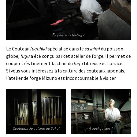
Façonner le nakago
Le Couteau
fuguhiki
spécialisé dans le
sashimi
du poisson-
globe,
fugu
a été conçu par cet atelier de forge. Il permet de
couper très finement la chair du
fugu
fibreuse et coriace.
Si vous vous intéressez à la culture des couteaux japonais,
l’atelier de forge Mizuno est incontournable à visiter.
Couteaux de cuisine de Sakai
À quoi ça sert ?