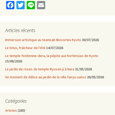
Fa
T
Li
E
ce
wi
n
m
b
tt
e
ai
o
er
l
Articles récents
o
Immersion artistique au teamLab Biovortex Kyoto
30/07/2026
k
Le lotus, fraîcheur de l’été
14/07/2026
Le temple Yoshimine-dera, la pépite aux hortensias de Kyoto
15/06/2026
Le jardin de roses du temple Ryosen-ji à Nara
31/05/2026
Un moment de délice au jardin de la villa Tairyu-sanso
26/05/2026
Catégories
Articles
(265)