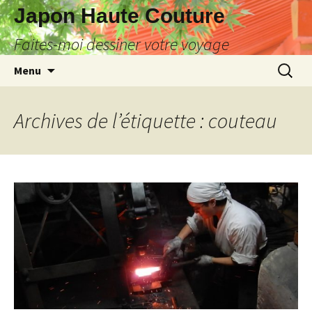
Japon Haute Couture
Faites-moi dessiner votre voyage
Aller
Recherc
Menu
au
contenu
Archives de l’étiquette : couteau