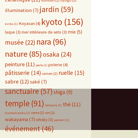
donburi
(2)
hyogo
(2)
jardin
(59)
illumination
(7)
kyoto
(156)
Koyasan
(4)
kiriko
(1)
mie
(5)
laque
(3)
mer intérieure de seto
(3)
nara
(96)
musée
(22)
nature
(85)
osaka
(24)
peinture
(11)
poterie
(4)
perle
(1)
pâtisserie
(14)
ruelle
(15)
ramen
(2)
sabre
(12)
saké
(7)
sanctuaire
(57)
shiga
(9)
temple
(91)
thé
(11)
tempura
(1)
verre
(2)
vin
(2)
tsumamizaiku
(1)
wakayama
(7)
whisky
(3)
yakitori
(1)
événement
(46)