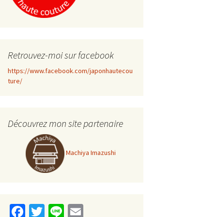
Retrouvez-moi sur facebook
https://www.facebook.com/japonhautecou
ture/
Découvrez mon site partenaire
Machiya Imazushi
Fa
T
Li
E