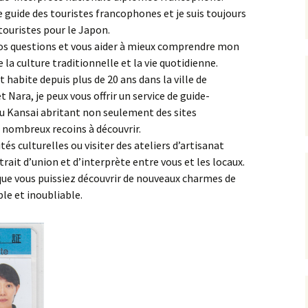
e guide des touristes francophones et je suis toujours
Sites sacrés et chemins
La zone centrale
Quartier Tenno-ji
La Rive Ouest
Mont Koya
touristes pour le Japon.
de pèlerinage dans les
monts Kii
 vos questions et vous aider à mieux comprendre mon
Banlieue de Kyoto
Quartier autour du
La Rive Sud
Kumano
château d’Osaka
la culture traditionnelle et la vie quotidienne.
Himeji
 habite depuis plus de 20 ans dans la ville de
La Rive Nord
Yoshino/Omine
Quartiers de
 Nara, je peux vous offrir un service de guide-
Kanazawa
Nakanoshima et de
du Kansai abritant non seulement des sites
Semba
e nombreux recoins à découvrir.
tés culturelles ou visiter des ateliers d’artisanat
trait d’union et d’interprète entre vous et les locaux.
 que vous puissiez découvrir de nouveaux charmes de
le et inoubliable.