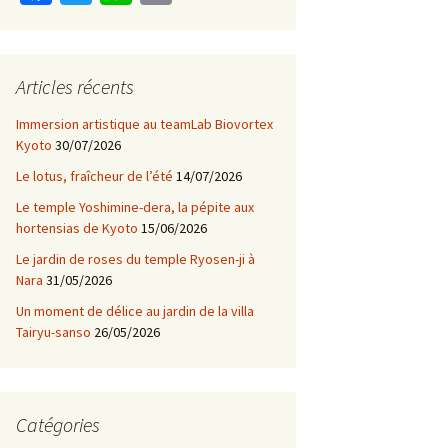
ce
wi
n
m
b
tt
e
ai
o
er
l
Articles récents
o
Immersion artistique au teamLab Biovortex
k
Kyoto
30/07/2026
Le lotus, fraîcheur de l’été
14/07/2026
Le temple Yoshimine-dera, la pépite aux
hortensias de Kyoto
15/06/2026
Le jardin de roses du temple Ryosen-ji à
Nara
31/05/2026
Un moment de délice au jardin de la villa
Tairyu-sanso
26/05/2026
Catégories