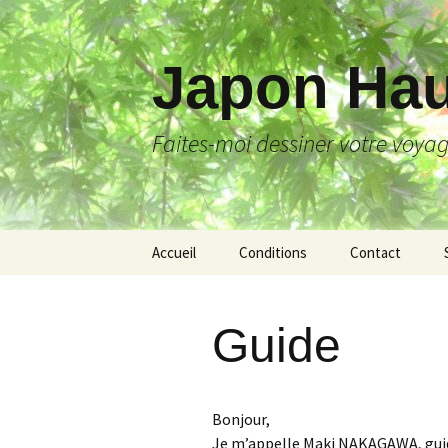
Japon Hau
Faites-moi dessiner votre voya
Aller
Accueil
Conditions
Contact
au
contenu
Guide
Bonjour,
Je m’appelle Maki NAKAGAWA, gui