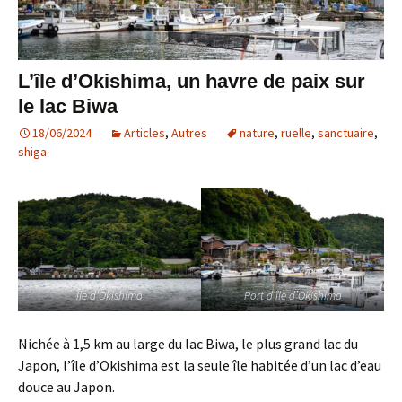
L’île d’Okishima, un havre de paix sur
le lac Biwa
18/06/2024
Articles
,
Autres
nature
,
ruelle
,
sanctuaire
,
shiga
Île d’Okishima
Port d’île d’Okishima
Nichée à 1,5 km au large du lac Biwa, le plus grand lac du
Japon, l’île d’Okishima est la seule île habitée d’un lac d’eau
douce au Japon.