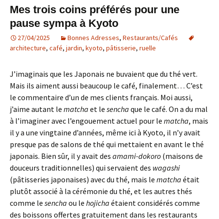
Mes trois coins préférés pour une
pause sympa à Kyoto
27/04/2025
Bonnes Adresses
,
Restaurants/Cafés
architecture
,
café
,
jardin
,
kyoto
,
pâtisserie
,
ruelle
J’imaginais que les Japonais ne buvaient que du thé vert.
Mais ils aiment aussi beaucoup le café, finalement… C’est
le commentaire d’un de mes clients français. Moi aussi,
j’aime autant le
matcha
et le
sencha
que le café. On a du mal
à l’imaginer avec l’engouement actuel pour le
matcha
, mais
il y a une vingtaine d’années, même ici à Kyoto, il n’y avait
presque pas de salons de thé qui mettaient en avant le thé
japonais. Bien sûr, il y avait des
amami-dokoro
(maisons de
douceurs traditionnelles) qui servaient des
wagashi
(pâtisseries japonaises) avec du thé, mais le
matcha
était
plutôt associé à la cérémonie du thé, et les autres thés
comme le
sencha
ou le
hojicha
étaient considérés comme
des boissons offertes gratuitement dans les restaurants