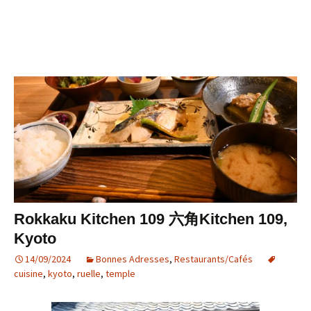
Rokkaku Kitchen 109 六角Kitchen 109,
Kyoto
14/09/2024
Bonnes Adresses
,
Restaurants/Cafés
cuisine
,
kyoto
,
ruelle
,
temple