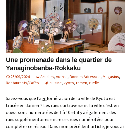
Une promenade dans le quartier de
Yanaginobanba-Rokkaku
25/09/2024
Articles
,
Autres
,
Bonnes Adresses
,
Magasins
,
Restaurants/Cafés
cuisine
,
kyoto
,
ramen
,
ruelle
Savez-vous que l’agglomération de la ville de Kyoto est
tracée en damier ? Les rues qui traversent la ville d’est en
ouest sont numérotées de 1 à 10 et il y a également des
rues supplémentaires entre ces rues numérotées pour
compléter ce réseau. Dans mon précédent article, je vous ai