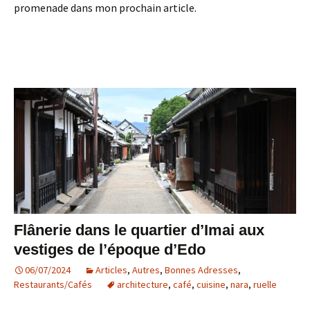
promenade dans mon prochain article.
Flânerie dans le quartier d’Imai aux
vestiges de l’époque d’Edo
06/07/2024
Articles
,
Autres
,
Bonnes Adresses
,
Restaurants/Cafés
architecture
,
café
,
cuisine
,
nara
,
ruelle