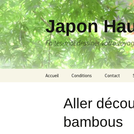
Japon Hau
Faites-moi dessiner votre voya
Aller
Accueil
Conditions
Contact
au
contenu
Aller décou
bambous