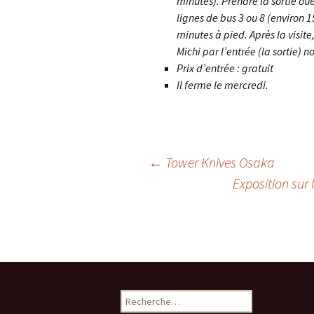
minutes). Prendre la sortie ou
lignes de bus 3 ou 8 (environ 15
minutes à pied. Après la visi
Michi par l’entrée (la sortie) n
Prix d’entrée : gratuit
Il ferme le mercredi.
←
Tower Knives Osaka
Navigation
Exposition sur 
de
l'article
Rechercher :