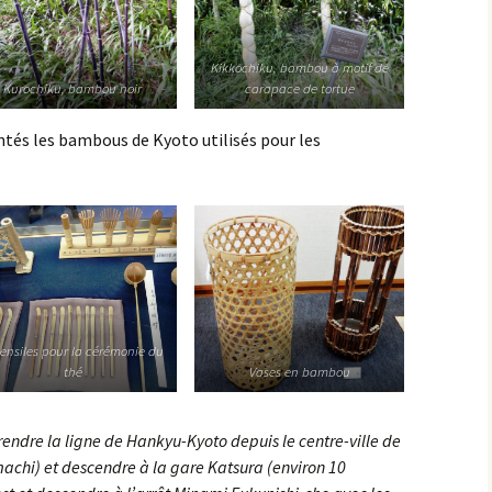
Kikkochiku, bambou à motif de
Kurochiku, bambou noir
carapace de tortue
entés les bambous de Kyoto utilisés pour les
ensiles pour la cérémonie du
thé
Vases en bambou
endre la ligne de Hankyu-Kyoto depuis le centre-ville de
hi) et descendre à la gare Katsura (environ 10