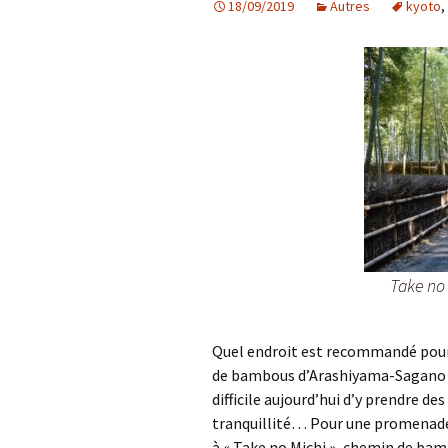
18/09/2019
Autres
kyoto
,
Take no
Quel endroit est recommandé pour 
de bambous d’Arashiyama-Sagano ? 
difficile aujourd’hui d’y prendre de
tranquillité… Pour une promenade 
à « Take no Michi », chemin de bam