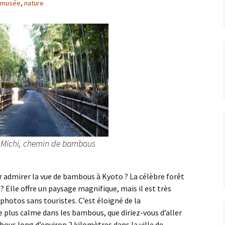
musée
,
nature
Sites sacrés et chemins
La zone centrale
Quartier Tenno-ji
La Rive Ouest
Mont Koya
de pèlerinage dans les
monts Kii
Banlieue de Kyoto
Quartier autour du
La Rive Sud
Kumano
château d’Osaka
Himeji
La Rive Nord
Yoshino/Omine
Quartiers de
Kanazawa
Nakanoshima et de
Semba
 Michi, chemin de bambous
admirer la vue de bambous à Kyoto ? La célèbre forêt
Elle offre un paysage magnifique, mais il est très
s photos sans touristes. C’est éloigné de la
plus calme dans les bambous, que diriez-vous d’aller
bous long d’environ 2 kilomètres dans la ville de