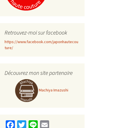
Retrouvez-moi sur facebook
https://www.facebook.com/japonhautecou
ture/
Découvrez mon site partenaire
Machiya Imazushi
Fa
T
Li
E