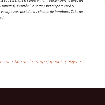
est et descendre à l’arrêt Minami Fukunishi-cho avec les
 minutes). L’entrée ( la sortie) sud du parc est à 5
te, vous pouvez accéder au chemin de bambous, Take no
ord.
la collection de l’estampe japonaise, ukiyo-e
→