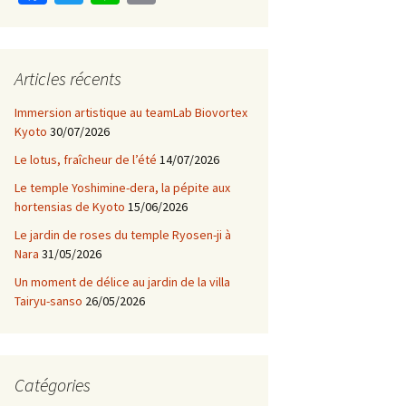
ce
wi
n
m
b
tt
e
ai
o
er
l
Articles récents
o
Immersion artistique au teamLab Biovortex
k
Kyoto
30/07/2026
Le lotus, fraîcheur de l’été
14/07/2026
Le temple Yoshimine-dera, la pépite aux
hortensias de Kyoto
15/06/2026
Le jardin de roses du temple Ryosen-ji à
Nara
31/05/2026
Un moment de délice au jardin de la villa
Tairyu-sanso
26/05/2026
Catégories