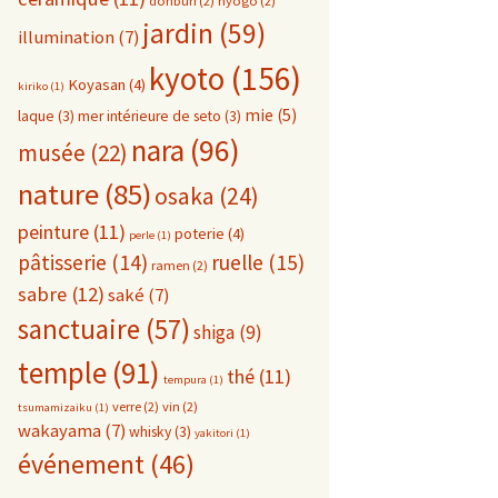
donburi
(2)
hyogo
(2)
jardin
(59)
illumination
(7)
kyoto
(156)
Koyasan
(4)
kiriko
(1)
mie
(5)
laque
(3)
mer intérieure de seto
(3)
nara
(96)
musée
(22)
nature
(85)
osaka
(24)
peinture
(11)
poterie
(4)
perle
(1)
pâtisserie
(14)
ruelle
(15)
ramen
(2)
sabre
(12)
saké
(7)
sanctuaire
(57)
shiga
(9)
temple
(91)
thé
(11)
tempura
(1)
verre
(2)
vin
(2)
tsumamizaiku
(1)
wakayama
(7)
whisky
(3)
yakitori
(1)
événement
(46)