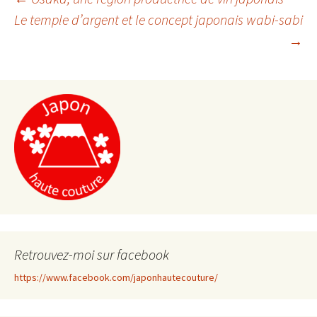
Navigation
Le temple d’argent et le concept japonais wabi-sabi
→
de
l'article
Retrouvez-moi sur facebook
https://www.facebook.com/japonhautecouture/