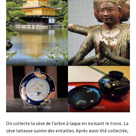
Pavillon d’or
Ashura
Œuvre du kintsugi
Laques
On collecte la sève de l’arbre à laque en incisant le tronc. La
sève laiteuse suinte des entailles. Après avoir été collectée,