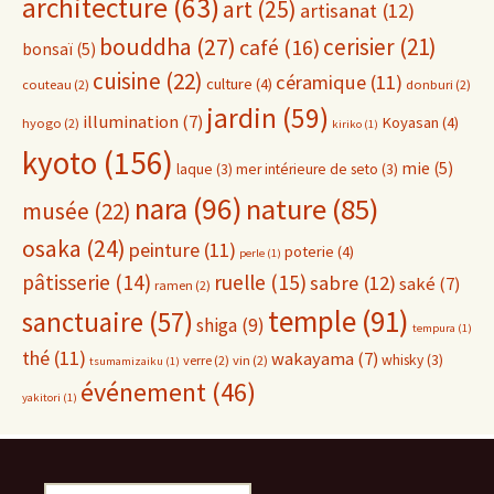
architecture
(63)
art
(25)
artisanat
(12)
bouddha
(27)
cerisier
(21)
café
(16)
bonsaï
(5)
cuisine
(22)
céramique
(11)
culture
(4)
couteau
(2)
donburi
(2)
jardin
(59)
illumination
(7)
Koyasan
(4)
hyogo
(2)
kiriko
(1)
kyoto
(156)
mie
(5)
laque
(3)
mer intérieure de seto
(3)
nara
(96)
nature
(85)
musée
(22)
osaka
(24)
peinture
(11)
poterie
(4)
perle
(1)
pâtisserie
(14)
ruelle
(15)
sabre
(12)
saké
(7)
ramen
(2)
temple
(91)
sanctuaire
(57)
shiga
(9)
tempura
(1)
thé
(11)
wakayama
(7)
whisky
(3)
verre
(2)
vin
(2)
tsumamizaiku
(1)
événement
(46)
yakitori
(1)
Rechercher :