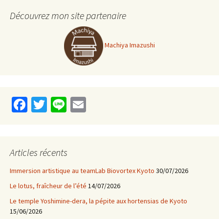
Découvrez mon site partenaire
Machiya Imazushi
Fa
T
Li
E
ce
wi
n
m
b
tt
e
ai
o
er
l
Articles récents
o
Immersion artistique au teamLab Biovortex Kyoto
30/07/2026
k
Le lotus, fraîcheur de l’été
14/07/2026
Le temple Yoshimine-dera, la pépite aux hortensias de Kyoto
15/06/2026