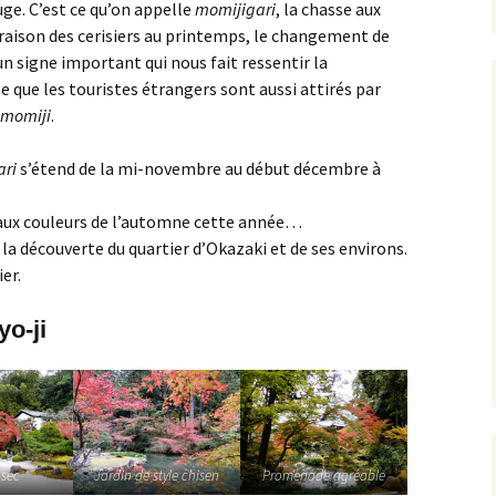
uge. C’est ce qu’on appelle
momijigari
, la chasse aux
raison des cerisiers au printemps, le changement de
 un signe important qui nous fait ressentir la
e que les touristes étrangers sont aussi attirés par
momiji
.
ari
s’étend de la mi-novembre au début décembre à
 aux couleurs de l’automne cette année…
la découverte du quartier d’Okazaki et de ses environs.
er.
o-ji
 sec
Jardin de style chisen
Promenade agréable