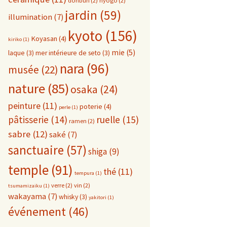
donburi
(2)
hyogo
(2)
jardin
(59)
illumination
(7)
kyoto
(156)
Koyasan
(4)
kiriko
(1)
mie
(5)
laque
(3)
mer intérieure de seto
(3)
nara
(96)
musée
(22)
nature
(85)
osaka
(24)
peinture
(11)
poterie
(4)
perle
(1)
pâtisserie
(14)
ruelle
(15)
ramen
(2)
sabre
(12)
saké
(7)
sanctuaire
(57)
shiga
(9)
temple
(91)
thé
(11)
tempura
(1)
verre
(2)
vin
(2)
tsumamizaiku
(1)
wakayama
(7)
whisky
(3)
yakitori
(1)
événement
(46)