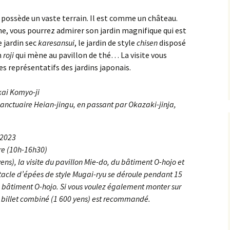
 possède un vaste terrain. Il est comme un château.
ne, vous pourrez admirer son jardin magnifique qui est
 jardin sec
karesansui
, le jardin de style
chisen
disposé
n
roji
qui mène au pavillon de thé… La visite vous
es représentatifs des jardins japonais.
kai Komyo-ji
sanctuaire Heian-jingu, en passant par Okazaki-jinja,
 2023
e (10h-16h30)
yens), la visite du pavillon Mie-do, du bâtiment O-hojo et
ctacle d’épées de style Mugai-ryu se déroule pendant 15
e bâtiment O-hojo. Si vous voulez également monter sur
 billet combiné (1 600 yens) est recommandé.