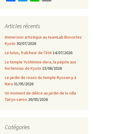
ce
wi
n
m
b
tt
e
ai
o
er
l
Articles récents
o
Immersion artistique au teamLab Biovortex
k
Kyoto
30/07/2026
Le lotus, fraîcheur de l’été
14/07/2026
Le temple Yoshimine-dera, la pépite aux
hortensias de Kyoto
15/06/2026
Le jardin de roses du temple Ryosen-ji à
Nara
31/05/2026
Un moment de délice au jardin de la villa
Tairyu-sanso
26/05/2026
Catégories