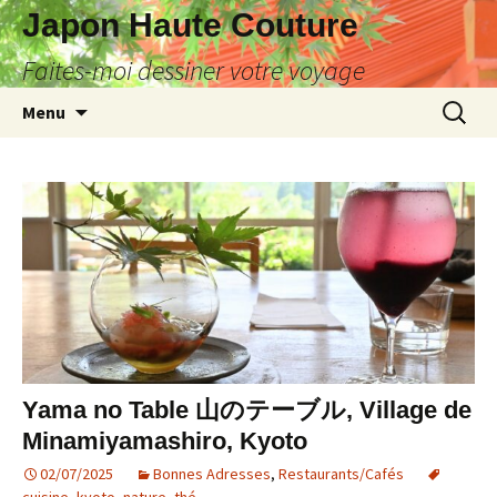
Japon Haute Couture
Faites-moi dessiner votre voyage
Aller
Recherc
Menu
au
contenu
Yama no Table 山のテーブル, Village de
Minamiyamashiro, Kyoto
02/07/2025
Bonnes Adresses
,
Restaurants/Cafés