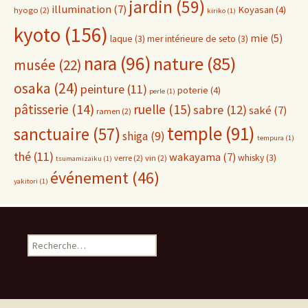
jardin
(59)
illumination
(7)
Koyasan
(4)
hyogo
(2)
kiriko
(1)
kyoto
(156)
mie
(5)
laque
(3)
mer intérieure de seto
(3)
nara
(96)
nature
(85)
musée
(22)
osaka
(24)
peinture
(11)
poterie
(4)
perle
(1)
pâtisserie
(14)
ruelle
(15)
sabre
(12)
saké
(7)
ramen
(2)
temple
(91)
sanctuaire
(57)
shiga
(9)
tempura
(1)
thé
(11)
wakayama
(7)
whisky
(3)
verre
(2)
vin
(2)
tsumamizaiku
(1)
événement
(46)
yakitori
(1)
Rechercher :