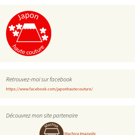
de
l'article
Retrouvez-moi sur facebook
https://www.facebook.com/japonhautecouture/
Découvrez mon site partenaire
Machiya Imazushi