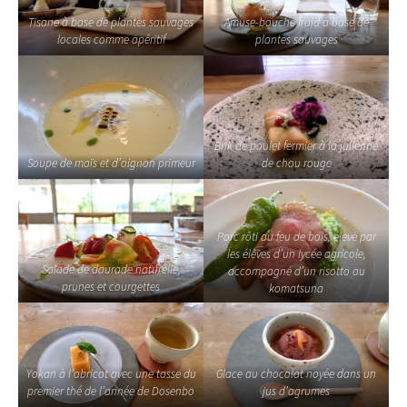
Tisane à base de plantes sauvages
Amuse-bouche froid à base de
locales comme apéritif
plantes sauvages
Brik de poulet fermier à la julienne
Soupe de maïs et d’oignon primeur
de chou rouge
Porc rôti au feu de bois, élevé par
les élèves d’un lycée agricole,
Salade de daurade naturelle,
accompagné d’un risotto au
prunes et courgettes
komatsuna
Yokan à l’abricot avec une tasse du
Glace au chocolat noyée dans un
premier thé de l’année de Dosenbo
jus d’agrumes