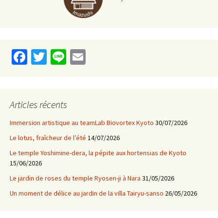
Fa
T
Li
E
ce
wi
n
m
b
tt
e
ai
o
er
l
Articles récents
o
Immersion artistique au teamLab Biovortex Kyoto
30/07/2026
k
Le lotus, fraîcheur de l’été
14/07/2026
Le temple Yoshimine-dera, la pépite aux hortensias de Kyoto
15/06/2026
Le jardin de roses du temple Ryosen-ji à Nara
31/05/2026
Un moment de délice au jardin de la villa Tairyu-sanso
26/05/2026