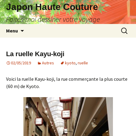
Japon Haute Couture
Faites-moi dessiner votre voyage
Aller
Recherc
Menu
au
contenu
La ruelle Kayu-koji
02/05/2019
Autres
kyoto
,
ruelle
Voici la ruelle Kayu-koji, la rue commerçante la plus courte
(60 m) de Kyoto.