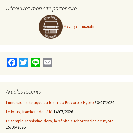
Découvrez mon site partenaire
Machiya Imazushi
Fa
T
Li
E
ce
wi
n
m
b
tt
e
ai
o
er
l
Articles récents
o
Immersion artistique au teamLab Biovortex Kyoto
30/07/2026
k
Le lotus, fraîcheur de l’été
14/07/2026
Le temple Yoshimine-dera, la pépite aux hortensias de Kyoto
15/06/2026