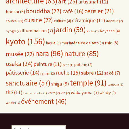
architecture
(63)
art
(25)
artisanat
(12)
bouddha
(27)
cerisier
(21)
café
(16)
bonsaï
(5)
cuisine
(22)
céramique
(11)
culture
(4)
couteau
(2)
donburi
(2)
jardin
(59)
illumination
(7)
Koyasan
(4)
hyogo
(2)
kiriko
(1)
kyoto
(156)
mie
(5)
laque
(3)
mer intérieure de seto
(3)
nara
(96)
nature
(85)
musée
(22)
osaka
(24)
peinture
(11)
poterie
(4)
perle
(1)
pâtisserie
(14)
ruelle
(15)
sabre
(12)
saké
(7)
ramen
(2)
temple
(91)
sanctuaire
(57)
shiga
(9)
tempura
(1)
thé
(11)
wakayama
(7)
whisky
(3)
verre
(2)
vin
(2)
tsumamizaiku
(1)
événement
(46)
yakitori
(1)
Rechercher :