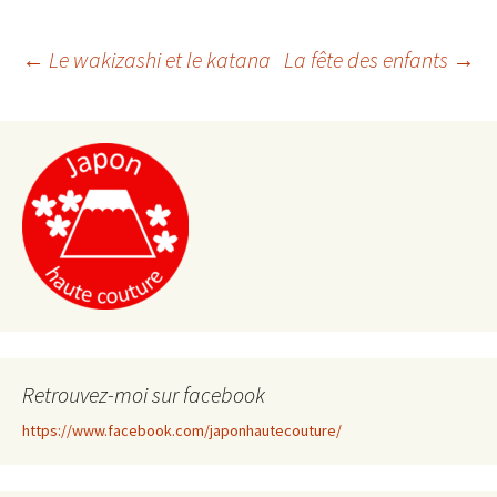
←
Le wakizashi et le katana
La fête des enfants
→
Navigation
de
l'article
Retrouvez-moi sur facebook
https://www.facebook.com/japonhautecouture/