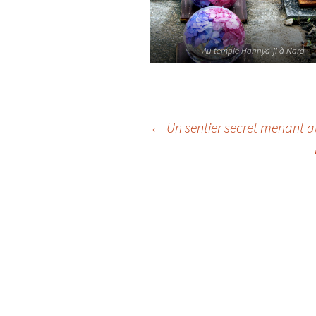
Au temple Hannya-ji à Nara
←
Un sentier secret menant a
Navigation
de
l'article