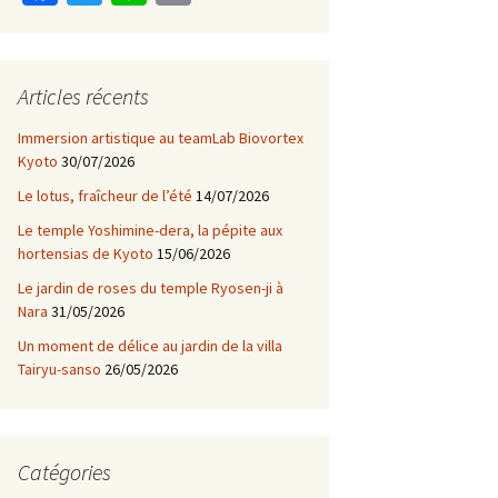
ce
wi
n
m
b
tt
e
ai
o
er
l
Articles récents
o
Immersion artistique au teamLab Biovortex
k
Kyoto
30/07/2026
Le lotus, fraîcheur de l’été
14/07/2026
Le temple Yoshimine-dera, la pépite aux
hortensias de Kyoto
15/06/2026
Le jardin de roses du temple Ryosen-ji à
Nara
31/05/2026
Un moment de délice au jardin de la villa
Tairyu-sanso
26/05/2026
Catégories