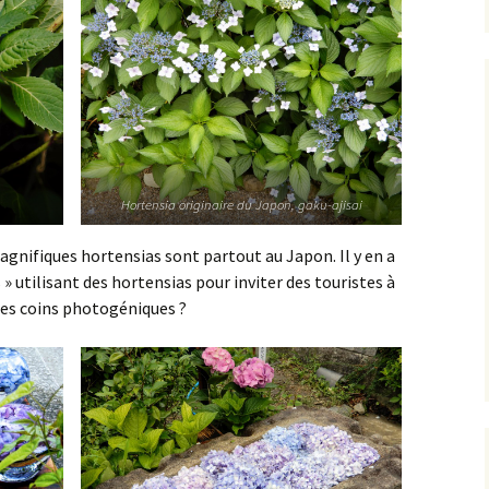
Hortensia originaire du Japon, gaku-ajisai
gnifiques hortensias sont partout au Japon. Il y en a
s » utilisant des hortensias pour inviter des touristes à
 des coins photogéniques ?