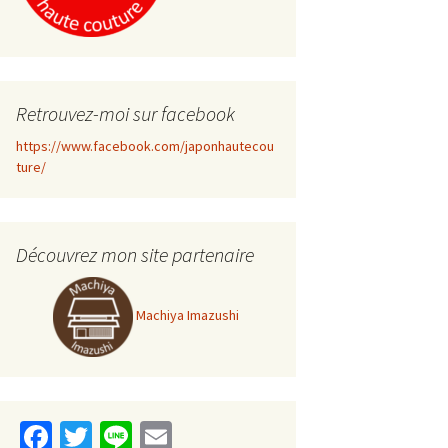
Retrouvez-moi sur facebook
https://www.facebook.com/japonhautecou
ture/
Découvrez mon site partenaire
Machiya Imazushi
Fa
T
Li
E