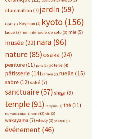
donburi
(2)
hyogo
(2)
jardin
(59)
illumination
(7)
kyoto
(156)
Koyasan
(4)
kiriko
(1)
mie
(5)
laque
(3)
mer intérieure de seto
(3)
nara
(96)
musée
(22)
nature
(85)
osaka
(24)
peinture
(11)
poterie
(4)
perle
(1)
pâtisserie
(14)
ruelle
(15)
ramen
(2)
sabre
(12)
saké
(7)
sanctuaire
(57)
shiga
(9)
temple
(91)
thé
(11)
tempura
(1)
verre
(2)
vin
(2)
tsumamizaiku
(1)
wakayama
(7)
whisky
(3)
yakitori
(1)
événement
(46)