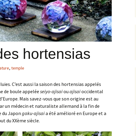
Sites sacrés et chemins
La zone centrale
Quartier Tenno-ji
La Rive Ouest
Mont Koya
de pèlerinage dans les
monts Kii
Banlieue de Kyoto
Quartier autour du
La Rive Sud
Kumano
château d’Osaka
Himeji
La Rive Nord
Yoshino/Omine
Quartiers de
Kanazawa
Nakanoshima et de
des hortensias
Semba
ature
,
temple
pluies. C’est aussi la saison des hortensias appelés
me de boule appelée
seiyo-ajisai
ou
ajisai
occidental
d’Europe. Mais savez-vous que son origine est au
ar un médecin et naturaliste allemand à la fin de
re du Japon
gaku-ajisai
a été amélioré en Europe et a
but du XXème siècle.