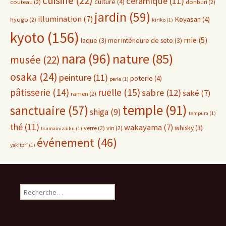
cuisine
(22)
céramique
(11)
culture
(4)
couteau
(2)
donburi
(2)
jardin
(59)
illumination
(7)
Koyasan
(4)
hyogo
(2)
kiriko
(1)
kyoto
(156)
mie
(5)
laque
(3)
mer intérieure de seto
(3)
nara
(96)
nature
(85)
musée
(22)
osaka
(24)
peinture
(11)
poterie
(4)
perle
(1)
pâtisserie
(14)
ruelle
(15)
sabre
(12)
saké
(7)
ramen
(2)
temple
(91)
sanctuaire
(57)
shiga
(9)
tempura
(1)
thé
(11)
wakayama
(7)
whisky
(3)
verre
(2)
vin
(2)
tsumamizaiku
(1)
événement
(46)
yakitori
(1)
Rechercher :