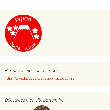
de
l'article
Retrouvez-moi sur facebook
https://www.facebook.com/japonhautecouture/
Découvrez mon site partenaire