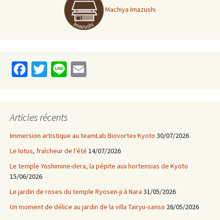
Machiya Imazushi
Fa
T
Li
E
ce
wi
n
m
b
tt
e
ai
o
er
l
Articles récents
o
Immersion artistique au teamLab Biovortex Kyoto
30/07/2026
k
Le lotus, fraîcheur de l’été
14/07/2026
Le temple Yoshimine-dera, la pépite aux hortensias de Kyoto
15/06/2026
Le jardin de roses du temple Ryosen-ji à Nara
31/05/2026
Un moment de délice au jardin de la villa Tairyu-sanso
26/05/2026