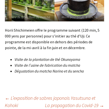
Usine de fabrication du matcha
Meule pour broyer le tencha
Horii Shichimeien offre le programme suivant (120 min, 5
000 yens par personne) pour s’initier au thé d’Uji. Ce
programme est disponible en dehors des périodes de
pointe, de la mi-avril à la fin juin et en décembre.
Visite de la plantation de thé Okunoyama
Visite de l’usine de fabrication du matcha
Dégustation du matcha Narino
et du sencha
←
L’exposition de sabres japonais Yasutsuna et
Navigation
Kohoki
La propagation du Covid-19
→