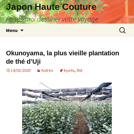
Japon Haute Couture
Faites-moi dessiner votre voyage
Aller
Recherc
Menu
au
contenu
Okunoyama, la plus vieille plantation
de thé d’Uji
14/02/2020
Autres
kyoto
,
thé