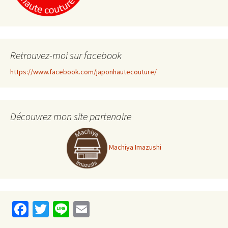
Retrouvez-moi sur facebook
https://www.facebook.com/japonhautecouture/
Découvrez mon site partenaire
Machiya Imazushi
Fa
T
Li
E
ce
wi
n
m