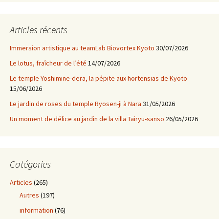
b
tt
e
ai
o
er
l
Articles récents
o
Immersion artistique au teamLab Biovortex Kyoto
30/07/2026
k
Le lotus, fraîcheur de l’été
14/07/2026
Le temple Yoshimine-dera, la pépite aux hortensias de Kyoto
15/06/2026
Le jardin de roses du temple Ryosen-ji à Nara
31/05/2026
Un moment de délice au jardin de la villa Tairyu-sanso
26/05/2026
Catégories
Articles
(265)
Autres
(197)
information
(76)