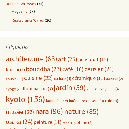
Bonnes Adresses
(38)
Magasins
(14)
Restaurants/Cafés
(26)
Étiquettes
architecture
(63)
art
(25)
artisanat
(12)
bouddha
(27)
cerisier
(21)
café
(16)
bonsaï
(5)
cuisine
(22)
céramique
(11)
culture
(4)
couteau
(2)
donburi
(2)
jardin
(59)
illumination
(7)
Koyasan
(4)
hyogo
(2)
kiriko
(1)
kyoto
(156)
mie
(5)
laque
(3)
mer intérieure de seto
(3)
nara
(96)
nature
(85)
musée
(22)
osaka
(24)
peinture
(11)
poterie
(4)
perle
(1)