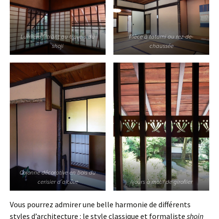
Lumière filtrant au travers du
Pièce à tatami au rez-de-
shoji
chaussée
Colonne décorative en bois du
cerisier d’alcôve
Ajours à motif de giroflier
Vous pourrez admirer une belle harmonie de différents
styles d’architecture : le style classique et formaliste
shoin