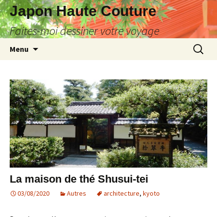
Japon Haute Couture
Faites-moi dessiner votre voyage
Aller
Recherc
Menu
au
contenu
La maison de thé Shusui-tei
03/08/2020
Autres
architecture
,
kyoto