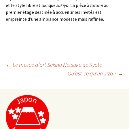
et le style libre et ludique
sukiya
. La pièce à
tatami
au
premier étage destinée à accueillir les invités est
empreinte d’une ambiance modeste mais raffinée.
←
Le musée d’art Seishu Netsuke de Kyoto
Navigation
Qu’est-ce qu’un Jizo ?
→
de
l'article