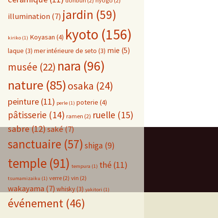
donburi
(2)
hyogo
(2)
jardin
(59)
illumination
(7)
kyoto
(156)
Koyasan
(4)
kiriko
(1)
mie
(5)
laque
(3)
mer intérieure de seto
(3)
nara
(96)
musée
(22)
nature
(85)
osaka
(24)
peinture
(11)
poterie
(4)
perle
(1)
pâtisserie
(14)
ruelle
(15)
ramen
(2)
sabre
(12)
saké
(7)
sanctuaire
(57)
shiga
(9)
temple
(91)
thé
(11)
tempura
(1)
verre
(2)
vin
(2)
tsumamizaiku
(1)
wakayama
(7)
whisky
(3)
yakitori
(1)
événement
(46)