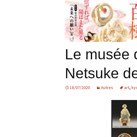
Le musée d
Netsuke d
18/07/2020
Autres
art
,
ky