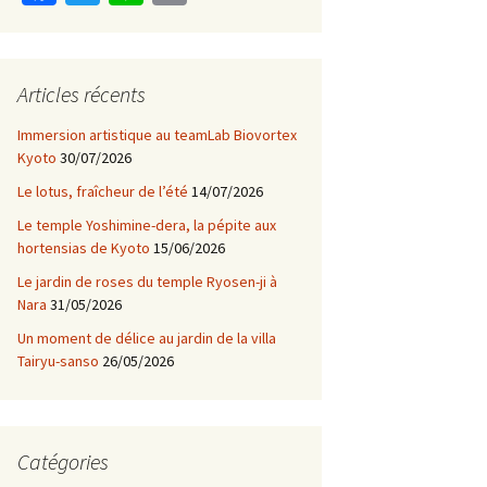
ce
wi
n
m
b
tt
e
ai
o
er
l
Articles récents
o
Immersion artistique au teamLab Biovortex
k
Kyoto
30/07/2026
Le lotus, fraîcheur de l’été
14/07/2026
Le temple Yoshimine-dera, la pépite aux
hortensias de Kyoto
15/06/2026
Le jardin de roses du temple Ryosen-ji à
Nara
31/05/2026
Un moment de délice au jardin de la villa
Tairyu-sanso
26/05/2026
Catégories