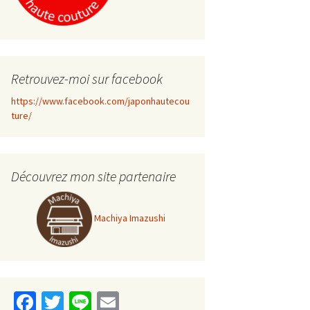
Retrouvez-moi sur facebook
https://www.facebook.com/japonhautecou
ture/
Découvrez mon site partenaire
Machiya Imazushi
Fa
T
Li
E