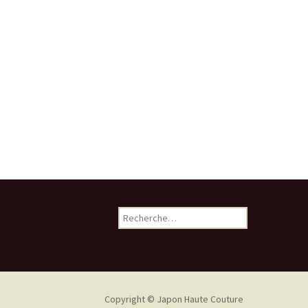
de
l'article
Rechercher :
Copyright © Japon Haute Couture